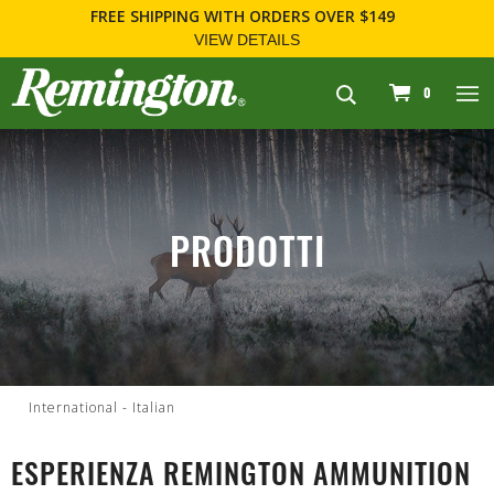
FREE SHIPPING
WITH ORDERS OVER $149
VIEW DETAILS
navigation
0
PRODOTTI
International - Italian
ESPERIENZA REMINGTON AMMUNITION