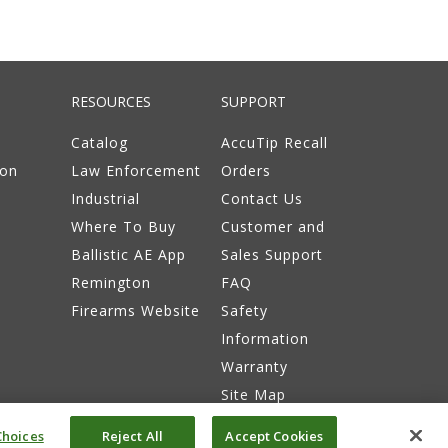
RESOURCES
SUPPORT
Catalog
AccuTip Recall
ion
Law Enforcement
Orders
Industrial
Contact Us
Where To Buy
Customer and
Ballistic AE App
Sales Support
Remington
FAQ
Firearms Website
Safety
Information
Warranty
Site Map
hoices
Reject All
Accept Cookies