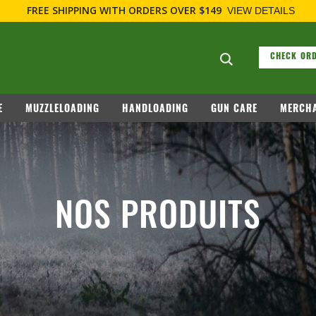
9
VIEW DETAILS
Search suggesti
CHECK ORD
E
MUZZLELOADING
HANDLOADING
GUN CARE
MERCHA
NOS PRODUITS