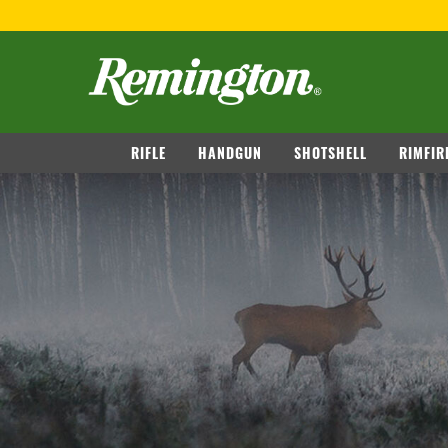
FREE SHIPPING
WITH ORDERS OVER $14
navigation
RIFLE
HANDGUN
SHOTSHELL
RIMFIR