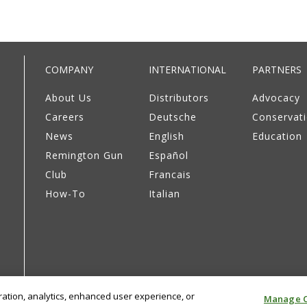
COMPANY
INTERNATIONAL
PARTNERS
About Us
Distributors
Advocacy
Careers
Deutsche
Conservat
News
English
Education
Remington Gun
Español
Club
Francais
How-To
Italian
eration, analytics, enhanced user experience, or
Manage C